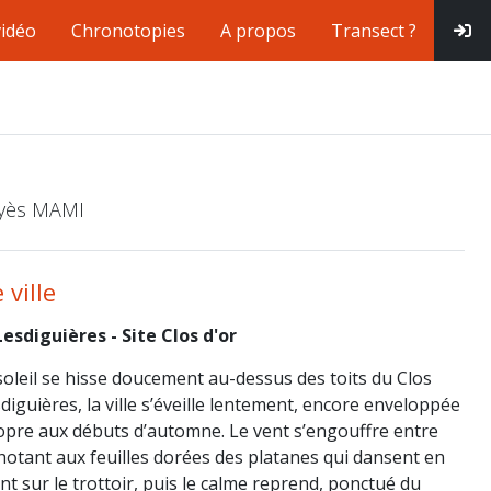
vidéo
Chronotopies
A propos
Transect ?
Ilyès MAMI
 ville
esdiguières - Site Clos d'or
 soleil se hisse doucement au-dessus des toits du Clos
sdiguières, la ville s’éveille lentement, encore enveloppée
ropre aux débuts d’automne. Le vent s’engouffre entre
otant aux feuilles dorées des platanes qui dansent en
t sur le trottoir, puis le calme reprend, ponctué du