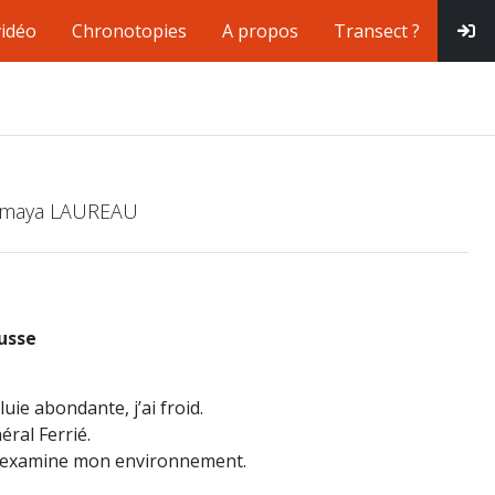
vidéo
Chronotopies
A propos
Transect ?
 Amaya LAUREAU
usse
uie abondante, j’ai froid.
éral Ferrié.
 j’examine mon environnement.