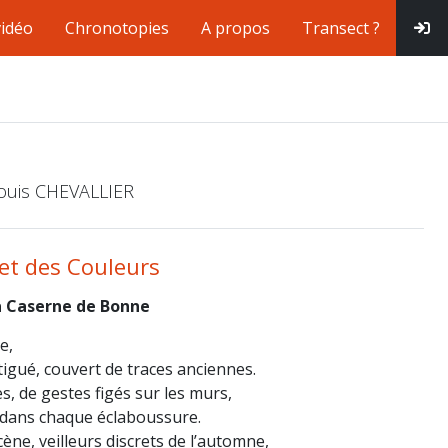
vidéo
Chronotopies
A propos
Transect ?
Louis CHEVALLIER
et des Couleurs
a Caserne de Bonne
e,
igué, couvert de traces anciennes.
es, de gestes figés sur les murs,
 dans chaque éclaboussure.
ène, veilleurs discrets de l’automne,