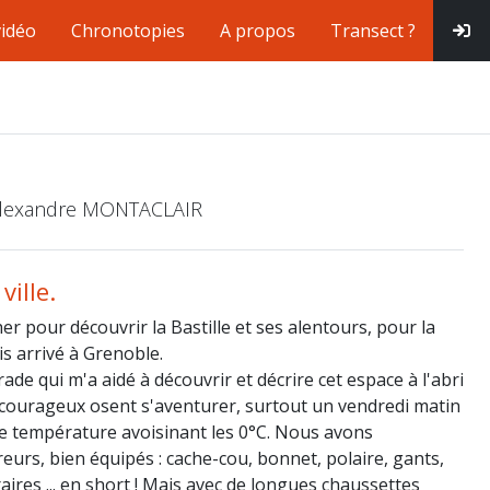
vidéo
Chronotopies
A propos
Transect ?
 Alexandre MONTACLAIR
ille.
er pour découvrir la Bastille et ses alentours, pour la
is arrivé à Grenoble.
de qui m'a aidé à découvrir et décrire cet espace à l'abri
s courageux osent s'aventurer, surtout un vendredi matin
une température avoisinant les 0°C. Nous avons
eurs, bien équipés : cache-cou, bonnet, polaire, gants,
aires ... en short ! Mais avec de longues chaussettes