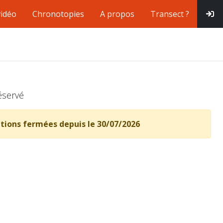
vidéo
Chronotopies
A propos
Transect ?
éservé
ptions fermées depuis le 30/07/2026