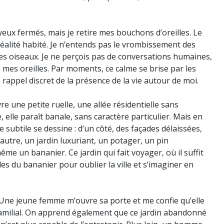
yeux fermés, mais je retire mes bouchons d’oreilles. Le
 réalité habité. Je n’entends pas le vrombissement des
des oiseaux. Je ne perçois pas de conversations humaines,
e mes oreilles. Par moments, ce calme se brise par les
 rappel discret de la présence de la vie autour de moi.
vre une petite ruelle, une allée résidentielle sans
, elle paraît banale, sans caractère particulier. Mais en
 subtile se dessine : d’un côté, des façades délaissées,
’autre, un jardin luxuriant, un potager, un pin
me un bananier. Ce jardin qui fait voyager, où il suffit
lles du bananier pour oublier la ville et s’imaginer en
. Une jeune femme m’ouvre sa porte et me confie qu’elle
u familial. On apprend également que ce jardin abandonné