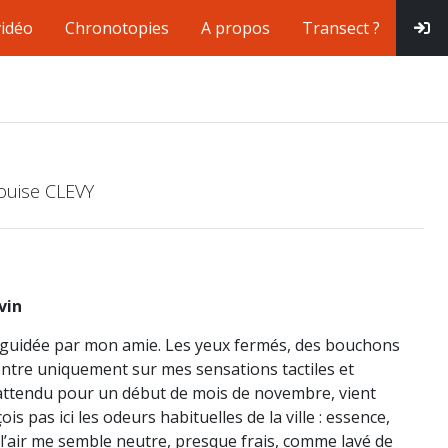
vidéo
Chronotopies
A propos
Transect ?
Louise CLEVY
vin
guidée par mon amie. Les yeux fermés, des bouchons
centre uniquement sur mes sensations tactiles et
 inattendu pour un début de mois de novembre, vient
s pas ici les odeurs habituelles de la ville : essence,
l’air me semble neutre, presque frais, comme lavé de