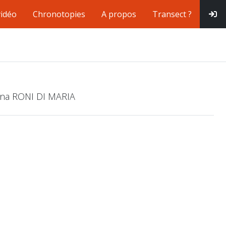
vidéo
Chronotopies
A propos
Transect ?
Tina RONI DI MARIA